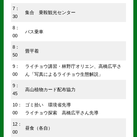
7：
集合 乗鞍観光センター
30
8：
バス乗車
00
8：
畳平着
50
9：
ライチョウ講習・林野庁オリエン、高橋広平さ
00
ん「写真によるライチョウ生態解説」
9：
高山植物カード配布協力
45
10：
ゴミ拾い 環境省先導
00
ライチョウ探索 高橋広平さん先導
12：
昼食（各自）
00