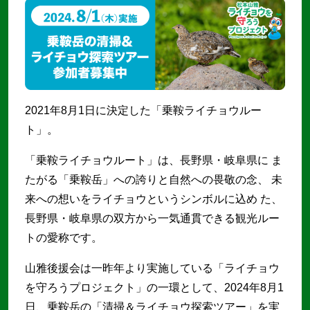
2021年8⽉1⽇に決定した「乗鞍ライチョウルー
ト」。
「乗鞍ライチョウルート」は、⻑野県・岐⾩県に ま
たがる「乗鞍岳」への誇りと⾃然への畏敬の念、 未
来への想いをライチョウというシンボルに込め た、
⻑野県・岐⾩県の双⽅から⼀気通貫できる観光ルー
トの愛称です。
山雅後援会は一昨年より実施している「ライチョウ
を守ろうプロジェクト」の一環として、2024年8月1
日、乗鞍岳の「清掃＆ライチョウ探索ツアー」を実